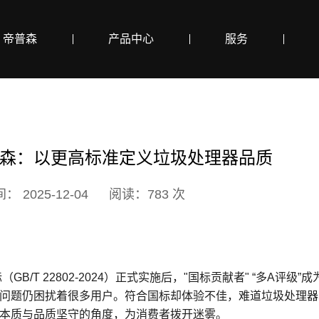
帝普森
产品中心
服务
森：以更高标准定义垃圾处理器品质
 2025-12-04
阅读：783 次
GB/T 22802-2024）正式实施后，"国标贡献者" “多A评
问题仍困扰着很多用户。符合国标却体验不佳，难道垃圾处理器真
本质与品质坚守的角度，为消费者拨开迷雾。